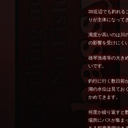
30近辺でも釣れ
りが主体になって
濁度が高いのは川
の影響を受けにく
雄琴漁港等の大き
いです。
釣行に行く数日前
湖の水位は見てお
かめてきます。
何度か繰り返すと
場所にバスが集まっ
ある程度予測でき