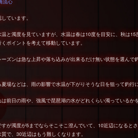
橋流心
認しています。
温と濁度を見ていますが、水温は春は10度を目安に、秋は15
行くポイントを考えて移動しています。
シーズンは急な上昇や落ち込みが出来るだけ無い状態を選んで
る夏場などは、雨の影響で水温が下がりそうな日を狙って釣行
れは前日の雨や、強風で琵琶湖の水がどれくらい濁っているか
すが濁度が5までならそこそこ澄んでいて、10近辺になるとさ
水質で、30近辺はもう難しくなります。