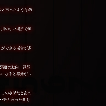
つと言ったような釣
に川のない場所で風
りができる場合が多
と濁度の動向、琵琶
じになると感覚がつ
、この水温だとあの
･･等と言った事を