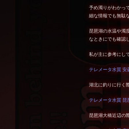
予め濁りがわかっ
細な情報でも無駄
琵琶湖の水温や濁
なときにでも確認
私が主に参考にし
テレメータ水質 安
湖北に釣りに行く
テレメータ水質 琵
琵琶湖大橋近辺の