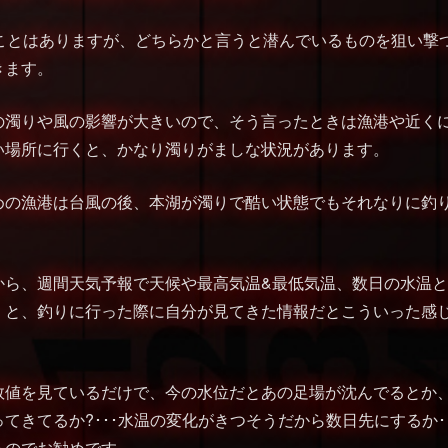
ることはありますが、どちらかと言うと潜んでいるものを狙い撃
きます。
の濁りや風の影響が大きいので、そう言ったときは漁港や近く
い場所に行くと、かなり濁りがましな状況があります。
めの漁港は台風の後、本湖が濁りで酷い状態でもそれなりに釣
から、週間天気予報で天候や最高気温&最低気温、数日の水温
くと、釣りに行った際に自分が見てきた情報だとこういった感
数値を見ているだけで、今の水位だとあの足場が沈んでるとか
てきてるか?･･･水温の変化がきつそうだから数日先にするか･
るのでお勧めです。