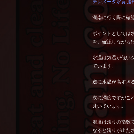
テレメータ水質 唐
湖南に行く際に確
ポイントとしては水
を、確認しながら
水温は気温が低い
ています。
逆に水温が高すぎ
次に濁度ですがこ
赴いています。
濁度は濁りの指数で
なると濁りが出た