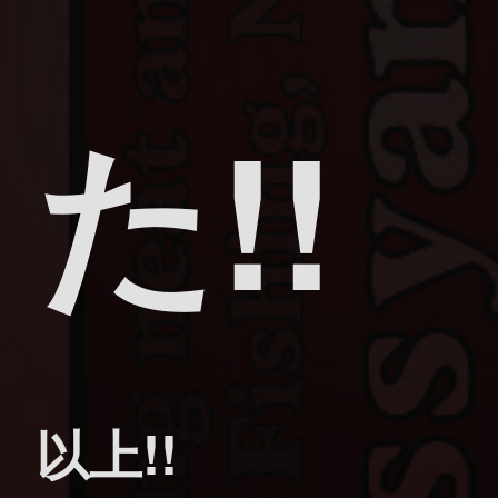
た!!
以上!!