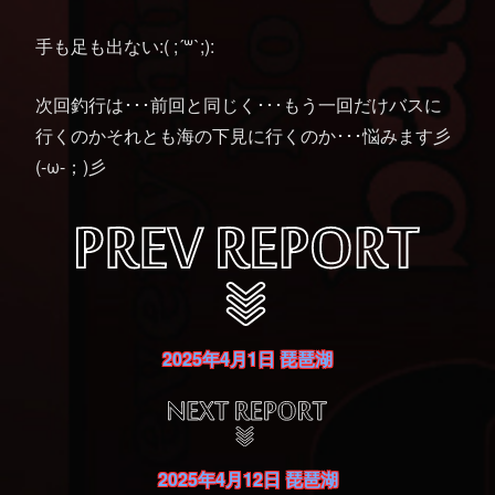
手も足も出ない:( ;´꒳`;):
次回釣行は･･･前回と同じく･･･もう一回だけバスに
行くのかそれとも海の下見に行くのか･･･悩みます彡
(-ω-；)彡
2025年4月1日 琵琶湖
2025年4月12日 琵琶湖