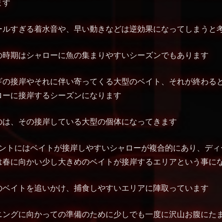
ます
ールすぎる着水音や、早い動きなどは逆効果になってしまうと
の時期はシャローに魚の集まりやすいシーズンでもあります
ギの接岸やそれに伴い寄ってくる大型のベイト、それが終わる
ローに接岸するシーズンになります
のは、その接岸している大型の個体になってきます
ポイントにはベイトが接岸しやすいシャローが複合的にあり、デ
は春に向かい少し大きめのベイトが接岸するエリアという事に
のベイトを追いかけ、捕食しやすいエリアに陣取っています
ニングに向かっての準備のために少しでも一度に沢山お腹にた