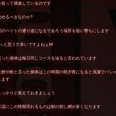
を狙って捕食しているのです
攻めるべきなのか?
型のベイトの通り道になるであろう場所を狙い撃ちにします
･っと思う方多いですよねぇW
言った個体は毎日同じコースを辿ると言われています
た鯉や鮒と言った個体はこの時期の朝夕夜になると浅瀬でバシ
します
しっかりと覚えておきましょう
水辺にこの時期現れるものは鮒の刺し網が多くなります