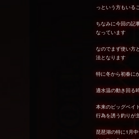
っという方もいる
ちなみに今回の記
なっています
なのでまず使い方
法となります
特に冬から初春に
適水温の動き回る
本来のビッグベイ
行為を誘う釣りが
琵琶湖の特に1月