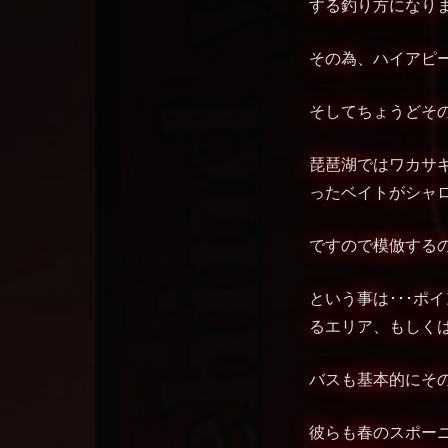
する釣り方になり
その為、ハイアピ
そしてちょうどそ
琵琶湖ではワカサ
ったベイトがシャ
ですので模倣する
という事は･･･
るエリア、もしく
バスも基本的にそ
彼らも春のスポー