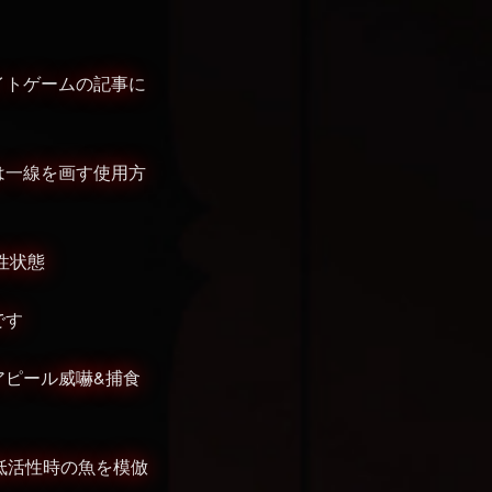
イトゲームの記事に
は一線を画す使用方
性状態
です
アピール威嚇&捕食
低活性時の魚を模倣