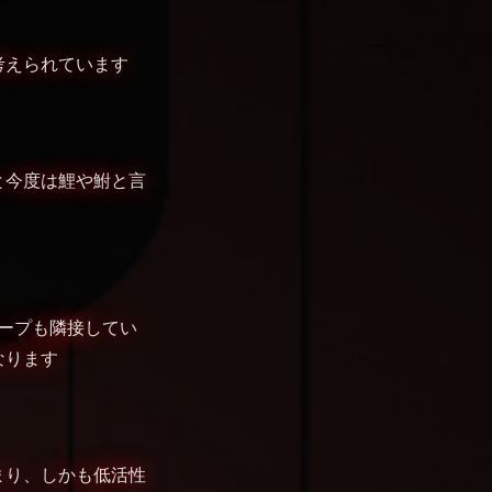
考えられています
と今度は鯉や鮒と言
ィープも隣接してい
なります
まり、しかも低活性