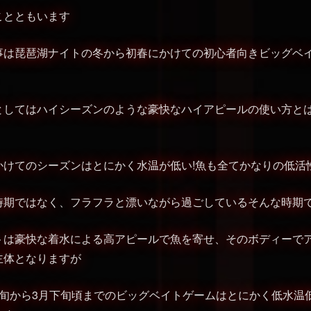
ことともいます
事は琵琶湖ナイトの冬から初春にかけての初心者向きビッグベ
としてはハイシーズンのような豪快なハイアピールの使い方と
かけてのシーズンはとにかく水温が低い!魚も全てかなりの低活
時期ではなく、フラフラと漂いながら過ごしているそんな時期
トは豪快な着水による高アピールで魚を寄せ、そのボディーで
主体となりますが
中旬から3月下旬頃までのビッグベイトゲームはとにかく低水温