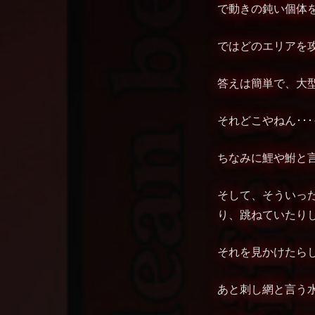
で動きの鈍い個体
ではどのエリアを
答えは簡単で、大
それどこやねん･･
ちなみに鯉や鮒と
そして、そういっ
り、跳ねていたり
それを見かけたら
あと刺し網と言う