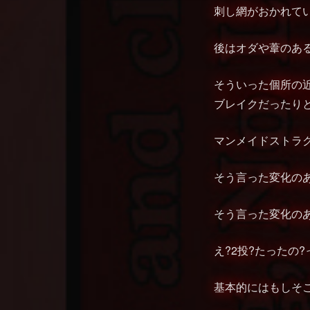
刺し網がおかれて
後はオダや葦のあ
そういった個所の
ブレイクだったり
マンメイドストラ
そう言った変化の
そう言った変化の
え?2投?たったの
基本的にはもしそ