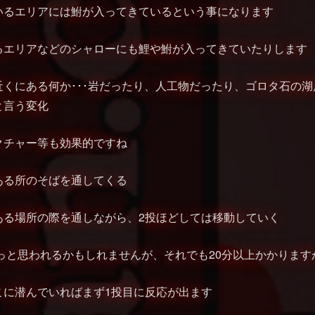
いるエリアには鮒が入ってきているという事になります
るエリアなどのシャローにも鯉や鮒が入ってきていたりします
近くにある何か･･･岩だったり、人工物だったり、ゴロタ石の
と言う変化
クチャー等も効果的ですね
ある所のそばを通してくる
ある場所の際を通しながら、2投ほどしては移動していく
?っと思われるかもしれませんが、それでも20分以上かかります
こに潜んでいればまず1投目に反応が出ます