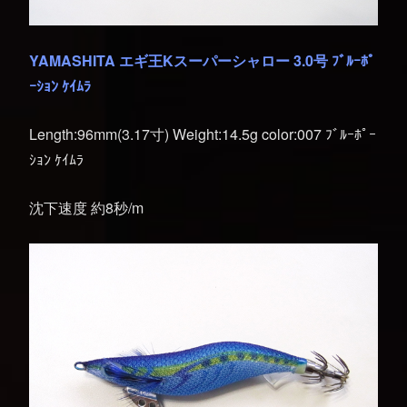
YAMASHITA エギ王Kスーパーシャロー 3.0号 ﾌﾞﾙｰﾎﾟ
ｰｼｮﾝ ｹｲﾑﾗ
Length:96mm(3.17寸) Weight:14.5g color:007 ﾌﾞﾙｰﾎﾟｰ
ｼｮﾝ ｹｲﾑﾗ
沈下速度 約8秒/m