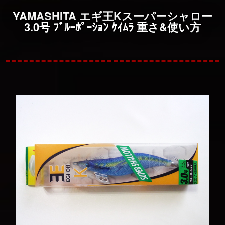
YAMASHITA エギ王Kスーパーシャロー
3.0号 ﾌﾞﾙｰﾎﾟｰｼｮﾝ ｹｲﾑﾗ 重さ&使い方