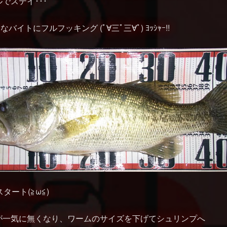
でステイ･･･
バイトにフルフッキング (ﾟ∀三ﾟ三∀ﾟ) ﾖｯｼｬｰ!!
タート(≧ω≦)
が一気に無くなり、ワームのサイズを下げてシュリンプへ