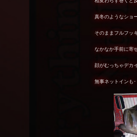
相変わらず巻くと反応
真冬のようなショー
そのままフルフッキン
なかなか手前に寄せれず
顔がむっちゃデカイ(((
無事ネットインも･･