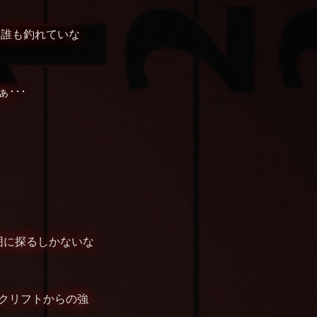
て誰も釣れていな
･･･
囲に探るしかないな
ークリフトからの強