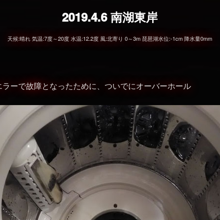
2019.4.6 南湖東岸
天候:晴れ 気温:7度～20度 水温:12.2度 風:北寄り 0～3m 琵琶湖水位:-1cm 降水量0mm
エラーで故障となったために、ついでにオーバーホール