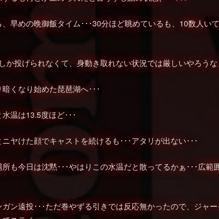
、早めの晩御飯タイム･･･30分ほど眺めているも、10数人い
にしか投げられなくて、身動き取れない状況では厳しいやろうなぁ
暗くなり始めた琵琶湖へ･･･
温は13.5度ほど･･･
ニヤけた顔でキャストを続けるも･･･アタリが出ない･･･
所も今日は沈黙･･･やはりこの水温だと散ってるかぁ･･･広範
ンガン遠投･･･ただ巻やずる引きでは反応無かったので、ジャ