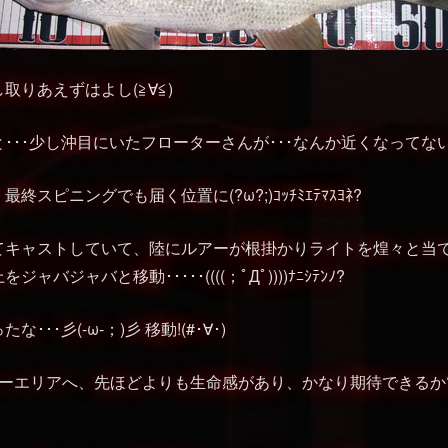
取りあえずはよし(≧∀≦)
･･･少し沖目にいたフローターさんが･･･なんか近くなってない
スピニングでも届く位置に(?ω?;)ｺｯﾁﾐｴﾃﾏｽﾖﾈ?
てキャストしていて、陸にルアーが根掛かりライトを煌々と当
バジャバと移動･････((((；ﾟДﾟ))))ﾅﾆｼﾃﾝﾉ?
･･彡(-ω-；)彡 移動!(#･∀･)
ローエリアへ、先ほどよりも生命感があり、かなり期待できるか