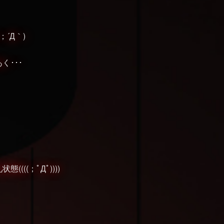
´Д｀)
･･･
(；ﾟДﾟ))))