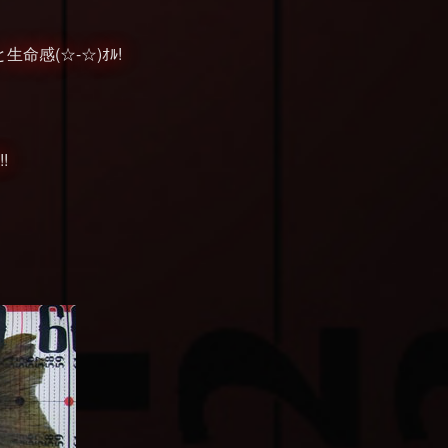
感(☆-☆)ｵﾙ!
!