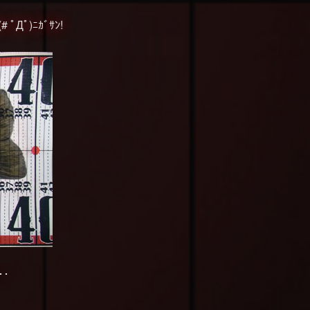
ﾟ)ﾆｶﾞｻﾝ!
･