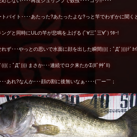
しない････再度シュリンプで数投････コッ!!････
トバイト････あたった?あたったよな?っと竿でわずかに聞くと生命
グと同時にULの竿が悲鳴を上げる (ﾟ∀三ﾟ三∀ﾟ) ｳﾎｰ!
･･･やっとの思いで水面に顔を出した瞬間((((；ﾟДﾟ))))ﾃﾞｶｲ!
(；ﾟДﾟ)))) まさか･･･連続でロク来たかΣ(llﾟ艸ﾟll)
･･あれ?なんか･･･顔の割に後無いなぁ････(￣ー￣；