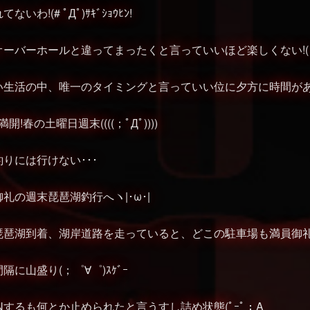
わ!(# ﾟДﾟ)ｻｷﾞｼｮｳﾋﾝ!
ーバーホールと違ってまったくと言っていいほど楽しくない!(；
生活の中、唯一のタイミングと言っていい位に夕方に時間があく
!春の土曜日週末((((；ﾟДﾟ))))
りには行けない･･･
礼の週末琵琶湖釣行へヽ|･ω･|ゞ
湖到着、湖岸道路を走っていると、どこの駐車場も満員御礼状態(((
に山盛り(；゜∀゜)ｽｹﾞｰ
Nするも何とか止められたと言うすし詰め状態(ﾟｰﾟ；A