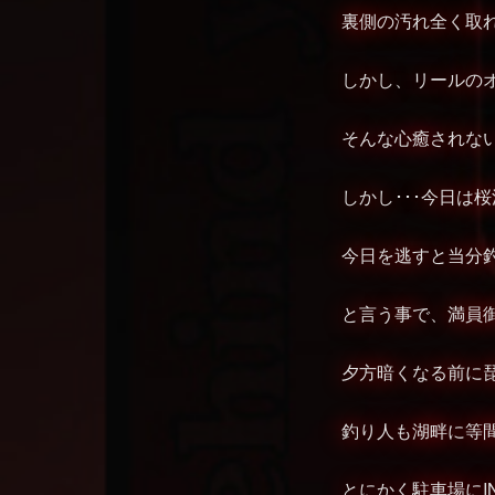
裏側の汚れ全く取れてない
しかし、リールのオ
そんな心癒されない
しかし･･･今日は桜満開
今日を逃すと当分釣
と言う事で、満員御
夕方暗くなる前に琵琶
釣り人も湖畔に等間隔
とにかく駐車場にI