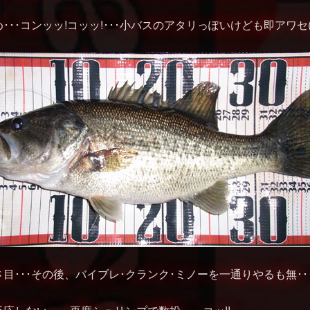
･コンッッ!コッッ!･･･小バスのアタリっぽいけども即アワセ(# ﾟД
目･･･その後、バイブレ･クランク･ミノーを一通りやるも無･･･