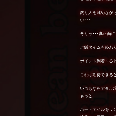
釣り人を眺めながら
い･･･
そりゃ･･･真正面
ご飯タイムも終わり
ポイント到着すると水
これは期待できると
いつもならアタル場
ぁっと
ハートテイルをラ