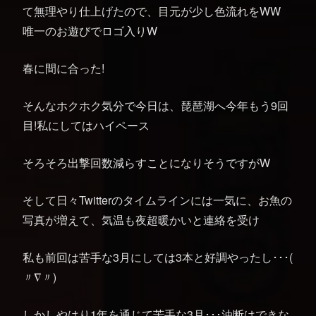
て無理やり仕上げたので、目元が少し色流れをWW
唯一のお遊びでロゴ入りW
春に間に合った!
そんなホクホク気分で今日は、琵琶湖へ今年もう9回
目!私にしてはハイペース
そろそろ出撃回数減らすことになりそうですがW
そして日々Twitterのタイムラインには一気に、お魚の
写真が増えて、気温も夜超暖かいと連絡を受け
私も前回は苦手な3月にしては3本と好調やったし･･･(
〃∇〃)
しかしやはり1年を通じて苦手な3月･･･油断はできな