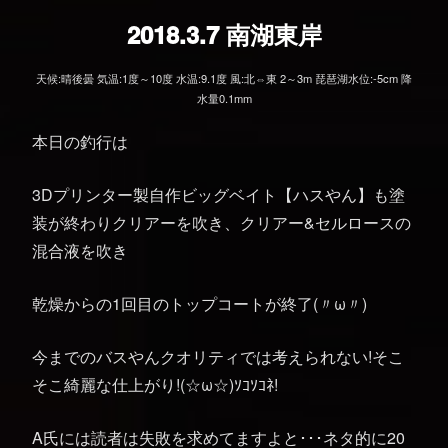
2018.3.7 南湖東岸
天候:晴後曇 気温:1度～10度 水温:9.1度 風:北⇔東 2～3m 琵琶湖水位:-5cm 降
水量0.1mm
本日の釣行は
3Dプリンター製自作ビッグベイト【ハスやん】も塗
装が終わりクリアーを吹き、クリアー&セルロースの
混合液を吹き
乾燥からの1回目のトップコートが終了(〃ω〃)
今までのバスやんクオリティでは考えられない!そこ
そこ綺麗な仕上がり!(☆ω☆)ｿｺｿｺﾈ!
A氏には読者は失敗を求めてますよと･･･ネタ的に20