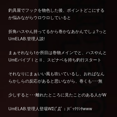
釣具屋でフックを物色した後、ポイントどこにする
か悩みながらウロウロしていると
折角ハスやん持ってるから巻かなあかんでしょ?っと
UmELAB.管理人談!
まぁそれなら1か所目は巻物メインでと、ハスやんと
UmEバイブⅠとⅡ、スピナベを持ち釣行スタート
それなりにまぁいい風も吹いているし、おればなん
らかしらの反応があると思いながら、巻くも･･･無
少しすると･･･離れたところに見たことのある人がW
UmELAB.管理人登場WΣ(ﾟДﾟ；)ﾋﾞｯｸﾘｼﾀwww