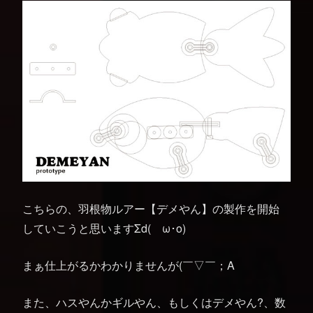
こちらの、羽根物ルアー【デメやん】の製作を開始
していこうと思いますΣd(ゝω･o)
まぁ仕上がるかわかりませんが(￣▽￣；A
また、ハスやんかギルやん、もしくはデメやん?、数