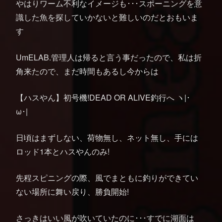
やはりワーム不利なイメージも･･･スポーニングを意
識した魚を探していかないと難しいのだとおもいま
す
UmELAB.管理人は帰ると言う事だったので、私は折
角来たので、まだ時間もあるし今からは
【ハスやん】初号機!DEAD OR ALIVE釣行へ ヽ|･
ω･|ゞ
日頃はまずしない、荷物無し、ネット無し、手には
ロッド1本とハスやんのみ!
先程スピニングの際、風でまともに釣りができてい
ない場所に舞い戻り、勝負開始!
さっきはいい風が吹いていたのに･･･すでに湖面は