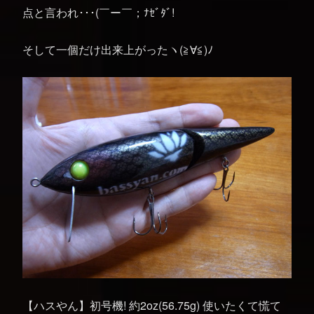
点と言われ･･･(￣ー￣；ﾅｾﾞﾀﾞ!
そして一個だけ出来上がったヽ(≧∀≦)ﾉ
【ハスやん】初号機! 約2oz(56.75g) 使いたくて慌て