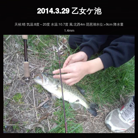
2014.3.29 乙女ケ池
天候:晴 気温:8度～20度 水温:10.7度 風:北西4m 琵琶湖水位:+9cm 降水量
1.4mm